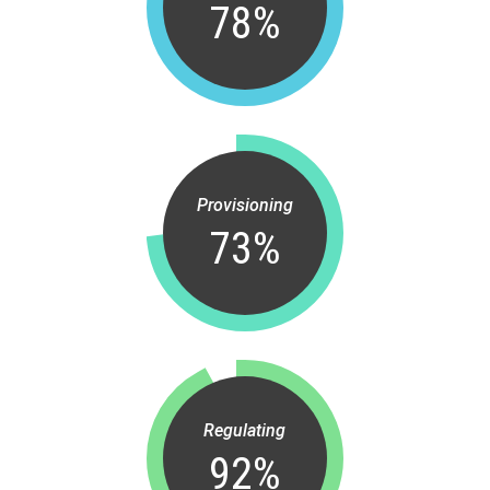
78
%
Provisioning
73
%
Regulating
92
%